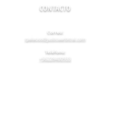
CONTACTO
Correo:
rpalacios@justiciaarbitral.com
Teléfono:
+56228400933