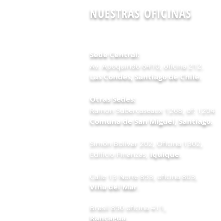
NUESTRAS OFICINAS
Sede Central:
Av. Apoquindo 6410, oficina 212.
Las Condes,
Santiago de Chile.
Otras Sedes:
Ramon Subercaseaux 1268, of: 1204
Comuna de San Miguel, Santiago.
Simón Bolívar 202, Oficina 1302,
Edificio Finanzas,
Iquique.
Calle 13 Norte 853, oficina 803,
Viña del Mar
.
Brasil 850 oficina 411,
Rancagua
.