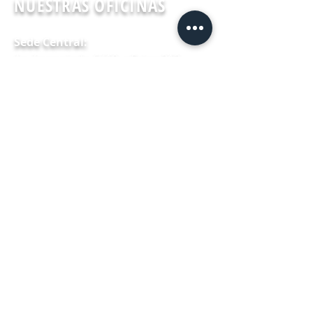
NUESTRAS OFICINAS
Sede Central:
Av. Apoquindo 6410, oficina 212.
Las Condes,
Santiago de Chile.
Otras Sedes:
Ramon Subercaseaux 1268, of: 1204
Comuna de San Miguel, Santiago.
Simón Bolívar 202, Oficina 1302,
Edificio Finanzas,
Iquique.
Calle 13 Norte 853, oficina 803,
Viña del Mar
.
Brasil 850 oficina 411,
Rancagua
.