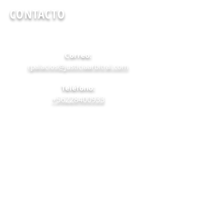
CONTACTO
Correo:
rpalacios@justiciaarbitral.com
Teléfono:
+56228400933