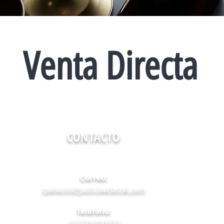
Venta Directa
CONTACTO
Correo:
rpalacios@justiciaarbitral.com
Teléfono:
+56228400933