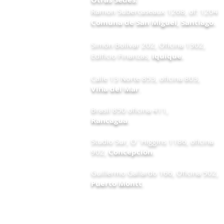
Ramon Subercaseaux 1268, of: 1204
Comuna de San Miguel, Santiago.
Simón Bolívar 202, Oficina 1302,
Edificio Finanzas,
Iquique.
Calle 13 Norte 853, oficina 803,
Viña del Mar
.
Brasil 850 oficina 411,
Rancagua
.
Studio Sur, O´Higgins 1186, oficina
902,
Concepción
.
Guillermo Gallardo 166, Oficina 502,
Puerto Montt
.