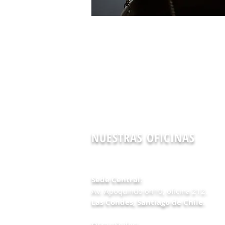
NUESTRAS OFICINAS
Sede Central:
Av. Apoquindo 6410, oficina 212.
Las Condes,
Santiago de Chile.
Otras Sedes: